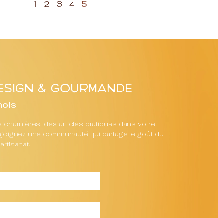
1
2
3
4
5
sign & gourmande
mois
charnières, des articles pratiques dans votre
 Rejoignez une communauté qui partage le goût du
artisanat.