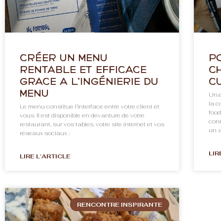
Créer un menu
P
rentable et efficace
c
grâce à l’ingénierie du
c
menu
Un.e
la c
Le menu constitue l’interface entre votre client et
food
vous. Il est disponible en devanture de votre
con
restaurant, sur vos tables, votre site internet et vos
un a
réseaux sociaux :
LIR
LIRE L'ARTICLE
RENCONTRE INSPIRANTE