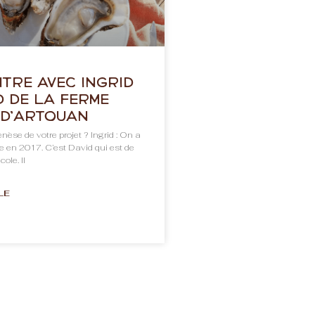
tre avec Ingrid
d de La ferme
 d’Artouan
nèse de votre projet ? Ingrid : On a
e en 2017. C’est David qui est de
ole. Il
LE