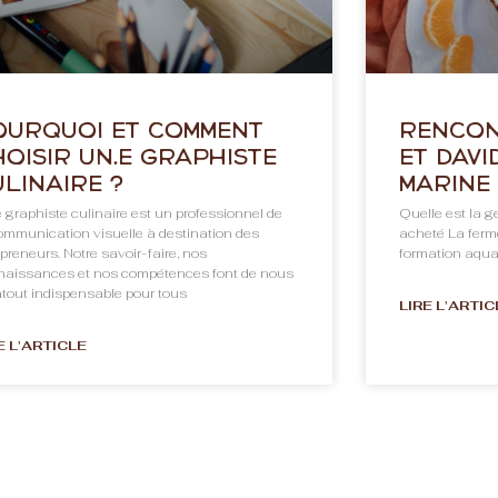
ourquoi et comment
Rencon
hoisir un.e graphiste
et Davi
ulinaire ?
Marine
 graphiste culinaire est un professionnel de
Quelle est la ge
ommunication visuelle à destination des
acheté La ferm
preneurs. Notre savoir-faire, nos
formation aquac
naissances et nos compétences font de nous
tout indispensable pour tous
LIRE L'ARTIC
E L'ARTICLE