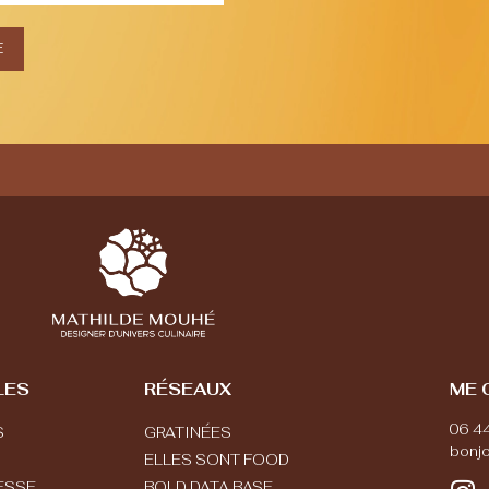
E
«LE CH
LES
RÉSEAUX
ME 
06 4
S
GRATINÉES
bonj
ELLES SONT FOOD
ESSE
BOLD DATA BASE