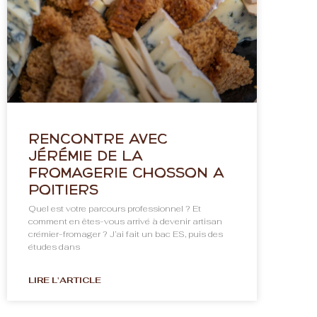
Rencontre avec
Jérémie de la
Fromagerie Chosson à
Poitiers
Quel est votre parcours professionnel ? Et
comment en êtes-vous arrivé à devenir artisan
crémier-fromager ? J’ai fait un bac ES, puis des
études dans
LIRE L'ARTICLE