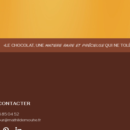
OCOLAT, UNE
QUI NE TOLÈRE AUCUN
MATIÈRE RARE ET PRÉCIEUSE
CONTACTER
4 85 04 52
our@mathildemouhe.fr