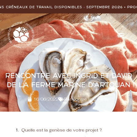
e travail disponibles :
SEPTEMBRE 2026
• Prochains crénea
Rencontre avec Ingrid et David
de La ferme Marine d’Artouan
16/06/2022
Rencontre Inspirante
Quelle est la genèse de votre projet ?