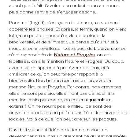
aussi que le fait d’avoir eu un enfant nous a encore
plus donné l’envie de s’engager dedans.
Pour moi (Ingrid), c’est ça en tout cas, ça a vraiment
accéléré les choses. Et après, la ferme, quand on vient
ici, ça ne peut donner qu’envie de protéger la
biodiversité, et de s’investir. Je pense qu’au fur et à
mesure, on a travaillé sur cet aspect de
biodiversité
, on
s’est rapprochés de
Nature et Progrès
, on est
labellisés, on a la mention Nature et Progrès. Du coup,
avec eux, on apprend à protéger nos lieux, et à
améliorer ce qu’on peut faire par rapport à la
biodiversité. Nos huîtres sont naturelles, avec la
mention Nature et Progrès. Par contre, nos crevettes,
elles ne sont pas bio, elles n’ont pas de label ni la
mention, mais par contre, on est en
aquaculture
extensif.
On ne nourrit pas le milieu, ce sont des
crevettes produites en petite quantité, et les larves sont
locales. Voilà ce que l’on peut dire sur les produits.
David : Il y a aussi l’idée de la ferme marine, de
développer aussi pas uniquement ce qui est aquapôle,