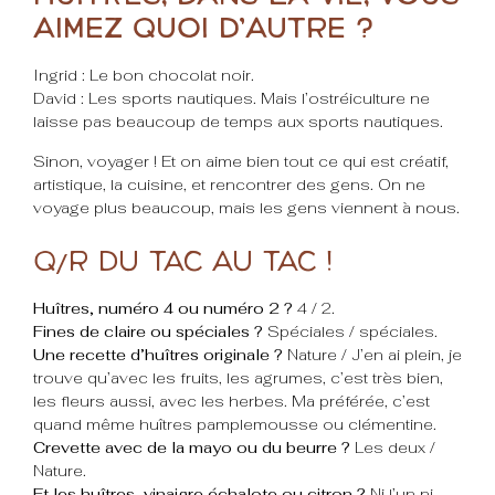
aimez quoi d’autre ?
Ingrid : Le bon chocolat noir.
David : Les sports nautiques. Mais l’ostréiculture ne
laisse pas beaucoup de temps aux sports nautiques.
Sinon, voyager ! Et on aime bien tout ce qui est créatif,
artistique, la cuisine, et rencontrer des gens. On ne
voyage plus beaucoup, mais les gens viennent à nous.
Q/R du tac au tac !
Huîtres, numéro 4 ou numéro 2 ?
4 / 2.
Fines de claire ou spéciales ?
Spéciales / spéciales.
Une recette d’huîtres originale ?
Nature / J’en ai plein, je
trouve qu’avec les fruits, les agrumes, c’est très bien,
les fleurs aussi, avec les herbes. Ma préférée, c’est
quand même huîtres pamplemousse ou clémentine.
Crevette avec de la mayo ou du beurre ?
Les deux /
Nature.
Et les huîtres, vinaigre
échalote
ou citron ?
Ni l’un ni