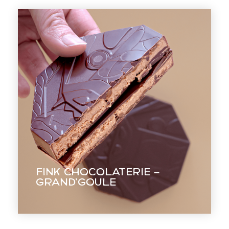
Fink Chocolaterie –
Grand’Goule
Designer une bouchée chocolatée en
Fink Chocolaterie –
s'inspirant d'une légende locale.
Grand’Goule
EN VOIR +