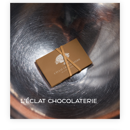
L’éclat
chocolaterie
Apporter un souffle nouveau à
l’identité visuelle de torréfacteurs
passionnés de cacao et de café.
L’éclat chocolaterie
EN VOIR +