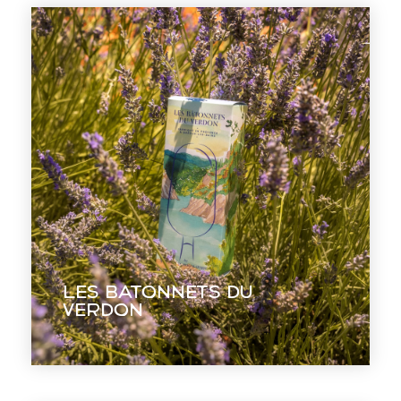
Les batonnets du
Verdon
Un packaging qui renferme la
Les batonnets du
Provence.
Verdon
EN VOIR +