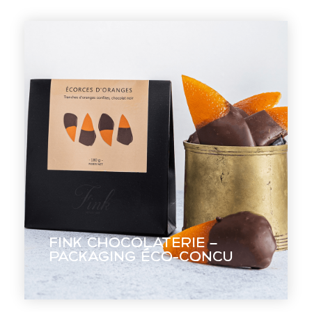
Fink Chocolaterie –
Packaging éco-
concu
Faire saliver, sans montrer le produit
Fink Chocolaterie –
à déguster.
Packaging éco-concu
EN VOIR +