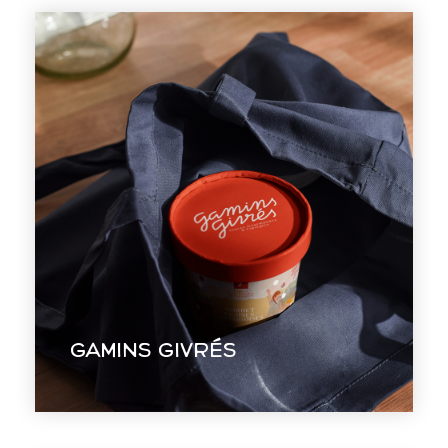
Gamins Givrés
Suggérer la gourmandise et
l’espièglerie d’une marque de glace à
travers une identité visuelle festive et
colorée.
Gamins Givrés
EN VOIR +