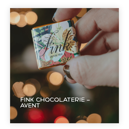
Fink Chocolaterie –
Avent
Réveiller les émotions et souvenirs
d'enfance à travers une expérience
Fink Chocolaterie –
chocolatée magique.
Avent
EN VOIR +