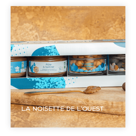
La Noisette de
l’Ouest
Rendre palpable un rêve familial grâce
à une identité visuelle remarquable et
des packagings uniques.
La Noisette de l’Ouest
EN VOIR +