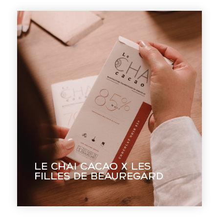
Le Chai Cacao x Les
Filles de
Beauregard
Réinterpréter un classique de la
chocolaterie charentaise et concevoir
l’image d’une chocolaterie Bean to
Le Chai Cacao x Les
Bar.
Filles de Beauregard
EN VOIR +