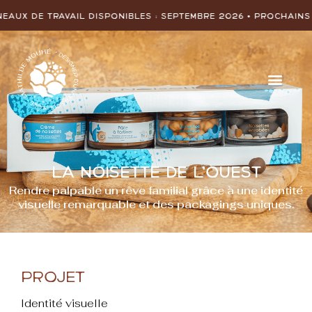
:
SEPTEMBRE 2026
• Prochains créneaux de travail disponib
La Noisette de l’Ouest
Rendre palpable un rêve familial grâce à une identité
visuelle remarquable et des packagings uniques.
PROJET
Identité visuelle