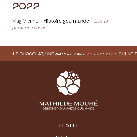
2022
Mag Vienne –
Histoire gourmande
–
Lire la
parution presse
«LE CHOCOLAT, UNE
QUI NE TO
MATIÈRE RARE ET PRÉCIEUSE
LE SITE