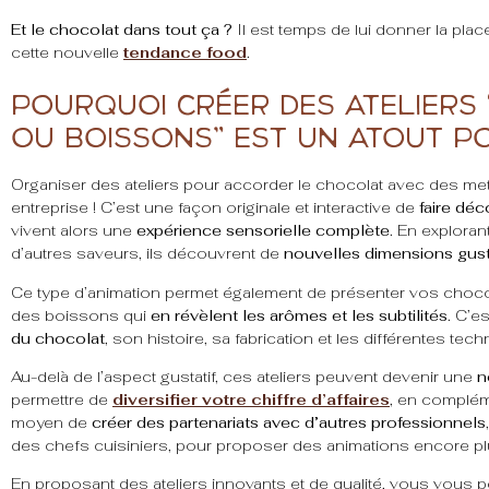
Et le chocolat dans tout ça ?
Il est temps de lui donner la pla
cette nouvelle
tendance food
.
Pourquoi créer des ateliers
ou boissons” est un atout p
Organiser des ateliers pour accorder le chocolat avec des me
entreprise ! C’est une façon originale et interactive de
faire déc
vivent alors une
expérience sensorielle complète
. En exploran
d’autres saveurs, ils découvrent de
nouvelles dimensions gust
Ce type d’animation permet également de présenter vos choco
des boissons qui
en révèlent les arômes et les subtilités
. C’e
du chocolat
, son histoire, sa fabrication et les différentes te
Au-delà de l’aspect gustatif, ces ateliers peuvent devenir une
n
permettre de
diversifier votre chiffre d’affaires
, en complém
moyen de
créer des partenariats avec d’autres professionnels
des chefs cuisiniers, pour proposer des animations encore pl
En proposant des ateliers innovants et de qualité, vous vous 