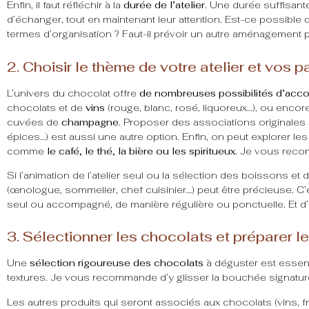
Enfin, il faut réfléchir à la
durée de l’atelier
. Une durée suffisant
d’échanger, tout en maintenant leur attention. Est-ce possible 
termes d’organisation ? Faut-il prévoir un autre aménagement 
2. Choisir le thème de votre atelier et vos p
L’univers du chocolat offre
de nombreuses possibilités d’acc
chocolats et de
vins
(rouge, blanc, rosé, liquoreux…), ou encore
cuvées de
champagne
. Proposer des associations originales 
épices…) est aussi une autre option. Enfin, on peut explorer l
comme
le café, le thé, la bière ou les spiritueux
. Je vous reco
Si l’animation de l’atelier seul ou la sélection des boissons 
(œnologue, sommelier, chef cuisinier…) peut être précieuse. C’
seul ou accompagné, de manière régulière ou ponctuelle. Et d’
3. Sélectionner les chocolats et préparer l
Une
sélection rigoureuse des chocolats
à déguster est essenti
textures. Je vous recommande d’y glisser la bouchée signature 
Les autres produits qui seront associés aux chocolats (vins, f