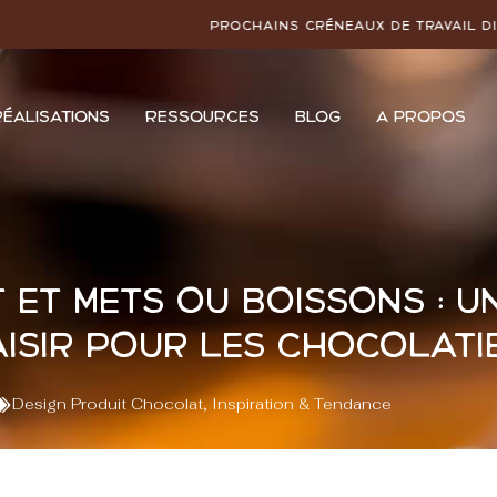
Prochains créneaux de travail disponibles :
SE
RÉALISATIONS
RESSOURCES
BLOG
À PROPOS
et mets ou boissons : u
isir pour les chocolati
Design Produit Chocolat
,
Inspiration & Tendance