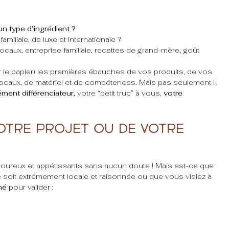
 un type d’ingrédient ?
miliale, de luxe et internationale ?
locaux, entreprise familiale, recettes de grand-mère, goût
 le papier) les premières ébauches de vos produits, de vos
ocaux, de matériel et de compétences. Mais pas seulement !
ément différenciateur
, votre “petit truc” à vous,
votre
votre projet ou de votre
voureux et appétissants sans aucun doute ! Mais est-ce que
e soit extrêmement locale et raisonnée ou que vous visiez à
hé
pour valider :