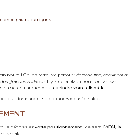
e
onserves gastronomiques
ein boum ! On les retrouve partout :
épicerie fine, circuit court,
 des grandes surfaces.
Il y a de la place pour tout artisan
éussir à se démarquer pour
atteindre votre clientèle
.
bocaux fermiers et vos conserves artisanales.
nement
 vous définissiez
votre positionnement
: ce sera
l’ADN, la
rtisanale.