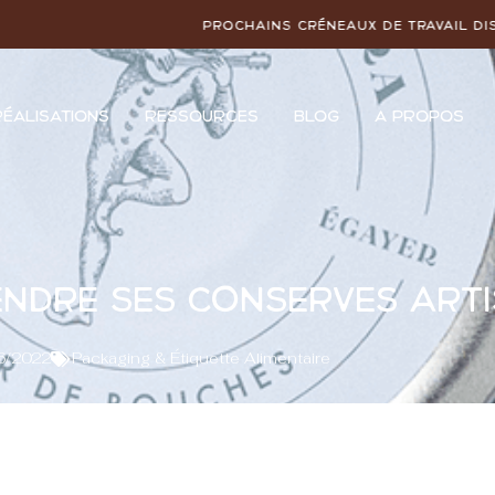
Prochains créneaux de travail disponibles :
SEPTEMBR
RÉALISATIONS
RESSOURCES
BLOG
À PROPOS
endre ses conserves art
6/2022
Packaging & Étiquette Alimentaire