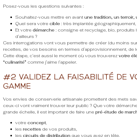
Posez-vous les questions suivantes :
Souhaitez-vous mettre en avant
une tradition, un terroir,
Quel sera votre
cible
: très implantée géographiquement, fa
Et votre
démarche
: consigne et recyclage, bio, produits 
d’ailleurs ?
Ces interrogations vont vous permettre de créer (du moins sur
recettes, de vos besoins en termes d’approvisionnement, de l
Cette étape, c’est aussi le moment où vous trouverez
votre él
“culinarité”
comme j’aime l’appeler.
#2 Validez la faisabilité de 
gamme
Vos envies de conserverie artisanale promettent des mets sa
ceux-ci vont vraiment trouver leur public ? Que votre démarch
grande échelle, il est important de faire une
pré-étude de marc
votre
concept
,
les
recettes
de vos produits,
les
circuits de distribution
que vous avez en tête,